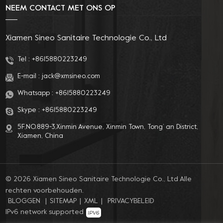
NEEM CONTACT MET ONS OP
Xiamen Sineo Sanitaire Technologie Co., Ltd
Tel :
+8615880223249
E-mail :
jack@xmsineo.com
Whatsapp :
+8615880223249
Skype :
+8615880223249
5F,NO.889-3,Xinmin Avenue, Xinmin Town, Tong’ an District,
Xiamen, China
© 2026 Xiamen Sineo Sanitaire Technologie Co., Ltd Alle
rechten voorbehouden.
BLOGGEN
|
SITEMAP
|
XML
|
PRIVACYBELEID
IPv6 network supported