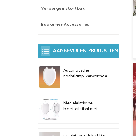
Verborgen stortbak
Badkamer Accessoires
AANBEVOLEN PRODUCTEN
Automatische
nachtlamp, verwarmde
toiletbril met
ingebouwde
zijbediening voor
langwerpige V-vormige
Niet-elektrische
toiletten
bidettoiletbril met
zelfreinigende dubbele
sproeiers voor
langwerpige toiletten
Quiet-Close deksel Dual