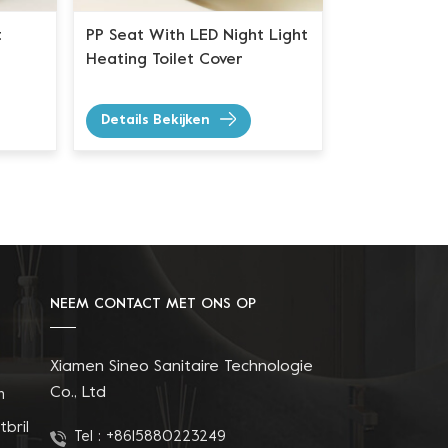
t
PP Seat With LED Night Light
Heating Toilet Cover
Details Bekijken
NEEM CONTACT MET ONS OP
Xiamen Sineo Sanitaire Technologie
Co., Ltd
n
tbril
Tel :
+8615880223249