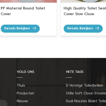
PP Material Round Toilet
High Quality Toilet Sea
Cover
Cover Slow Close
Details Bekijken
Details Bekijken
VOLG ONS
HETE TAGS
Thuis
D-Vormige Toiletbrillen
Producten
Stille Soft Close-Stoele
Nieuws
Dual Nozzles Bidet Toile