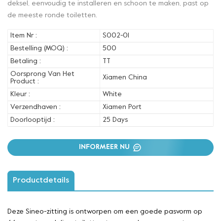
deksel, eenvoudig te installeren en schoon te maken, past op
de meeste ronde toiletten.
Item Nr :
S002-01
Bestelling (MOQ) :
500
Betaling :
TT
Oorsprong Van Het
Xiamen China
Product :
Kleur :
White
Verzendhaven :
Xiamen Port
Doorlooptijd :
25 Days
INFORMEER NU
Productdetails
Deze Sineo-zitting is ontworpen om een goede pasvorm op