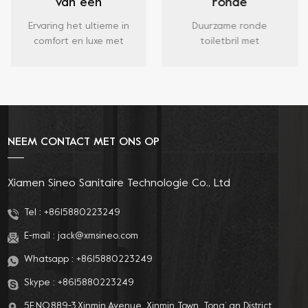
van een
ronde
verwarmde
toiletbrillen in wit
Ervaring het ultieme in
Duurzame ronde
toiletbril van UF-
comfort en luxe met
toiletbril met
materiaal van
onze revolutionaire
langzaam sluitende
verwarmde toiletbril.
zitting en deksel,
Sineo
Dit innovatieve
eenvoudig te
accessoire is
installeren en schoon
ontworpen om uw
te maken, past op de
badkamerervaring
meeste ronde
NEEM CONTACT MET ONS OP
naar een hoger niveau
toiletten.
te tillen en combineert
functionaliteit met
Xiamen Sineo Sanitaire Technologie Co., Ltd
ongeëvenaarde
warmte en comfort.
Tel :
+8615880223249
E-mail :
jack@xmsineo.com
Whatsapp :
+8615880223249
Skype :
+8615880223249
5F,NO.889-3,Xinmin Avenue, Xinmin Town, Tong’ an District,