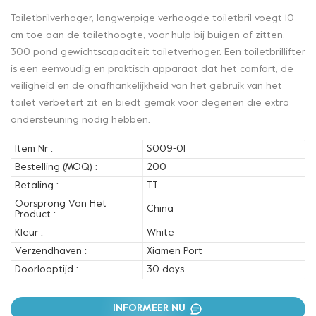
Toiletbrilverhoger, langwerpige verhoogde toiletbril voegt 10
cm toe aan de toilethoogte, voor hulp bij buigen of zitten,
300 pond gewichtscapaciteit toiletverhoger. Een toiletbrillifter
is een eenvoudig en praktisch apparaat dat het comfort, de
veiligheid en de onafhankelijkheid van het gebruik van het
toilet verbetert zit en biedt gemak voor degenen die extra
ondersteuning nodig hebben.
Item Nr :
S009-01
Bestelling (MOQ) :
200
Betaling :
TT
Oorsprong Van Het
China
Product :
Kleur :
White
Verzendhaven :
Xiamen Port
Doorlooptijd :
30 days
INFORMEER NU