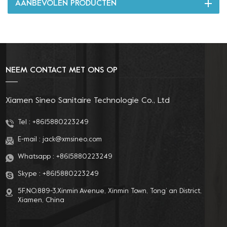
AANBEVOLEN PRODUCTEN
NEEM CONTACT MET ONS OP
Xiamen Sineo Sanitaire Technologie Co., Ltd
Tel :
+8615880223249
E-mail :
jack@xmsineo.com
Whatsapp :
+8615880223249
Skype :
+8615880223249
5F,NO.889-3,Xinmin Avenue, Xinmin Town, Tong’ an District,
Xiamen, China