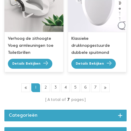
Verhoog de zithoogte
Klassieke
Voeg armleuningen toe
drukknopgestuurde
Toiletbrillen
dubbele spuitmond
Verlengde bidetzitting
Details Bekijken
Details Bekijken
1
2
3
4
5
6
7
A total of
7
pages
Categorieën