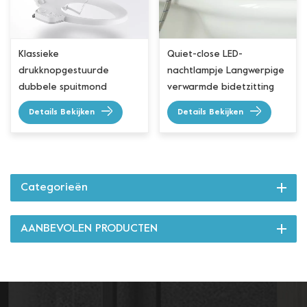
Klassieke
Quiet-close LED-
drukknopgestuurde
nachtlampje Langwerpige
dubbele spuitmond
verwarmde bidetzitting
Verlengde bidetzitting
Details Bekijken
Details Bekijken
Categorieën
AANBEVOLEN PRODUCTEN