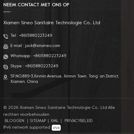
NEEM CONTACT MET ONS OP
Xiamen Sineo Sanitaire Technologie Co., Ltd
Tel :
+8615880223249
E-mail :
jack@xmsineo.com
Whatsapp :
+8615880223249
Skype :
+8615880223249
5F,NO.889-3,Xinmin Avenue, Xinmin Town, Tong’ an District,
Xiamen, China
© 2026 Xiamen Sineo Sanitaire Technologie Co., Ltd Alle
rechten voorbehouden.
BLOGGEN
|
SITEMAP
|
XML
|
PRIVACYBELEID
IPv6 network supported