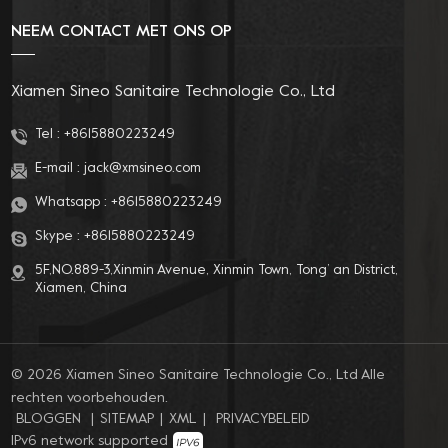
NEEM CONTACT MET ONS OP
Xiamen Sineo Sanitaire Technologie Co., Ltd
Tel :
+8615880223249
E-mail :
jack@xmsineo.com
Whatsapp :
+8615880223249
Skype :
+8615880223249
5F,NO.889-3,Xinmin Avenue, Xinmin Town, Tong’ an District,
Xiamen, China
© 2026 Xiamen Sineo Sanitaire Technologie Co., Ltd Alle
rechten voorbehouden.
BLOGGEN
|
SITEMAP
|
XML
|
PRIVACYBELEID
IPv6 network supported