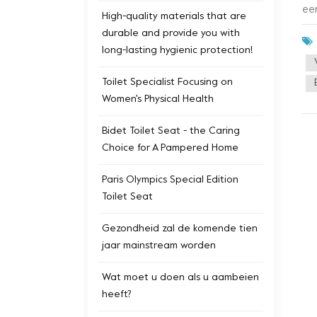
ee
High-quality materials that are
ou
durable and provide you with
vo
long-lasting hygienic protection!
ge
Ch
Toilet Specialist Focusing on
en
Women's Physical Health
me
er
Bidet Toilet Seat - the Caring
wi
Choice for A Pampered Home
de
na
Paris Olympics Special Edition
be
Toilet Seat
ne
Gezondheid zal de komende tien
me
jaar mainstream worden
pr
Pr
Wat moet u doen als u aambeien
ge
heeft?