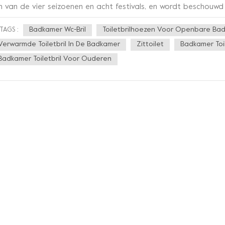
n van de vier seizoenen en acht festivals, en wordt beschouwd a
dheid was er een gezegde dat de winterzonnewende net zo gro
Badkamer Wc-Bril
Toiletbrilhoezen Voor Openbare Ba
TAGS :
or de winterzonnewende variëren van regio tot regio, en er zijn 
bruiken. In Zuid-China zijn er tijdens de winterzonnewende voo
Verwarmde Toiletbril In De Badkamer
Zittoilet
Badkamer Toi
ina is het gebruikelijk om elk jaar tijdens de winterzonnewend
Badkamer Toiletbril Voor Ouderen
 de dagen kort zijn tijdens de winterzonnewende, is de tempe
teorologisch gezien niet de laagste. In feite is het vóór de 
 nog steeds ‘geaccumuleerde warmte’ op het aardoppervlak aa
nterzonnewende. Vanwege het brede scala aan klimaten in heel 
 winter voor het grootste deel van het land duidelijk aan de l
derende intrede in het koude seizoen markeerde, begon het vo
rekenen (volksspreekwoord: "zomerzonnewende drie g in de hin
gen). Naarmate de temperatuur daalt en het weer kouder word
t verwarmde zitting nog noodzakelijker. Sineo is een fabriek ge
oductie en verkoop van toiletbrillen, bidetopzetstuk en ande
ofessioneel OEM ODM IDM bedrijfsmodel", waarbij u de meest p
maakte producten worden gepresenteerd.