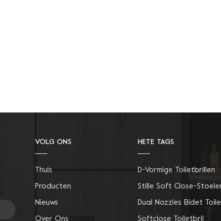
VOLG ONS
HETE TAGS
Thuis
D-Vormige Toiletbrillen
Producten
Stille Soft Close-Stoele
Nieuws
Dual Nozzles Bidet Toile
Over Ons
Softclose Toiletbril