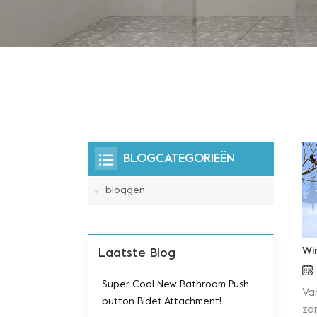
BLOGCATEGORIEËN
bloggen
Wi
Laatste Blog
Super Cool New Bathroom Push-
Va
button Bidet Attachment!
zo