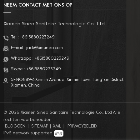
NEEM CONTACT MET ONS OP
Xiamen Sineo Sanitaire Technologie Co., Ltd
Tel :
+8615880223249
E-mail :
jack@xmsineo.com
Whatsapp :
+8615880223249
Skype :
+8615880223249
5F,NO.889-3,Xinmin Avenue, Xinmin Town, Tong’ an District,
Xiamen, China
© 2026 Xiamen Sineo Sanitaire Technologie Co., Ltd Alle
rechten voorbehouden.
BLOGGEN
|
SITEMAP
|
XML
|
PRIVACYBELEID
IPv6 network supported